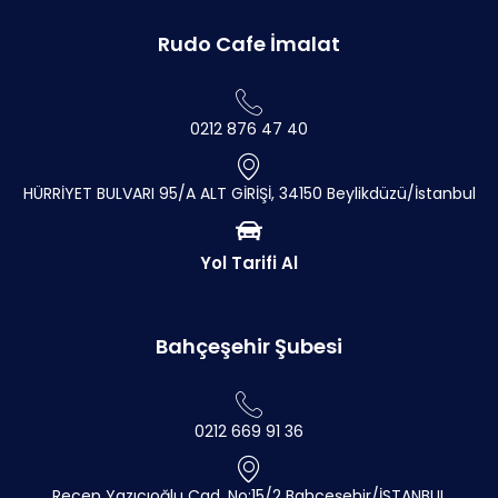
Rudo Cafe İmalat
0212 876 47 40
HÜRRİYET BULVARI 95/A ALT GİRİŞİ, 34150 Beylikdüzü/İstanbul
Yol Tarifi Al
Bahçeşehir Şubesi
0212 669 91 36
Recep Yazıcıoğlu Cad. No:15/2 Bahçeşehir/İSTANBUL