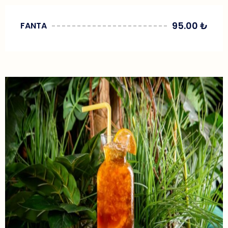
95.00
₺
FANTA