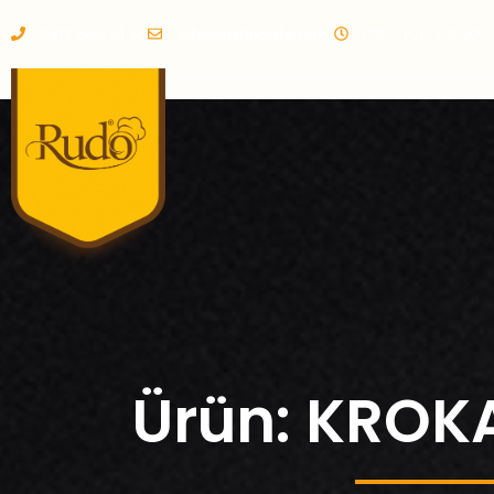
0212 669 91 36
info@rudocafe.com
Pzt - Pzr.: 08:00 
Ürün: KROKA