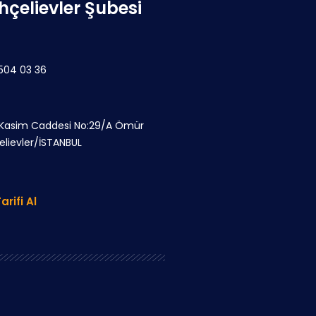
hçelievler Şubesi
 504 03 36
 Kasim Caddesi No:29/A Ömür
elievler/İSTANBUL
arifi Al