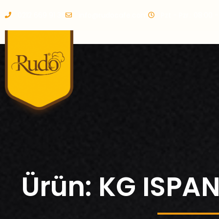
0212 669 91 36
info@rudocafe.com
Pzt - Pzr.: 08:00 
Ürün: KG ISPA