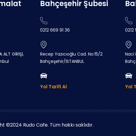
İmalat
Bahçeşehir Şubesi
Ba
0212 669 91 36
0212
 ALT GİRİŞİ,
Recep Yazıcıoğlu Cad. No:15/2
Naci
anbul
Bahçeşehir/İSTANBUL
Bahç
Yol Tarifi Al
Yol T
ht ©2024 Rudo Cafe. Tüm hakkı saklıdır.