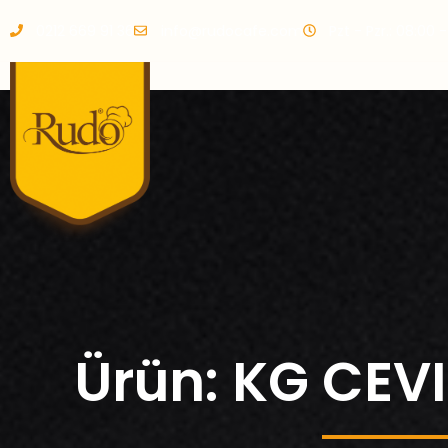
0212 669 91 36
info@rudocafe.com
Pzt - Pzr.: 08:00 
Ürün: KG CEV