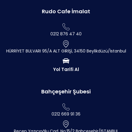
Rudo Cafe İmalat
0212 876 47 40
HÜRRİYET BULVARI 95/A ALT GİRİŞİ, 34150 Beylikdüzü/İstanbul
Yol Tarifi Al
Bahçeşehir Şubesi
0212 669 91 36
Recep Yazıcıoğlu Cad. No:15/2 Bahçeşehir/İSTANBUL