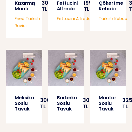
300
195
Kızarmış
Fettucini
Çökertme
Mantı
TL
Alfredo
TL
Kebabı
T
Fried Turkish
Fettucini Alfredo
Turkish Kebab
Ravioli
Meksika
Barbekü
Mantar
300
300
32
Soslu
Soslu
Soslu
TL
TL
TL
Tavuk
Tavuk
Tavuk