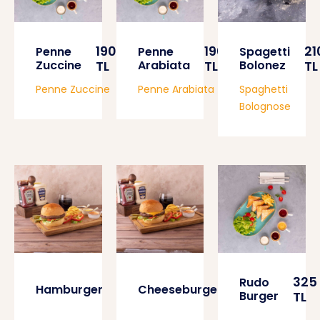
190
190
21
Penne
Penne
Spagetti
Zuccine
TL
Arabiata
TL
Bolonez
TL
Penne Zuccine
Penne Arabiata
Spaghetti
Bolognose
280
290
325
Rudo
Hamburger
Cheeseburger
TL
TL
Burger
TL