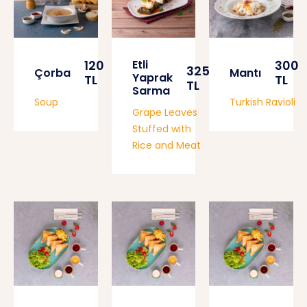
120
Etli
300
325
Çorba
Mantı
Yaprak
TL
TL
TL
Sarma
Soup
Turkish Ravioli
Grape Leaves
Stuffed with
Rice and Meat